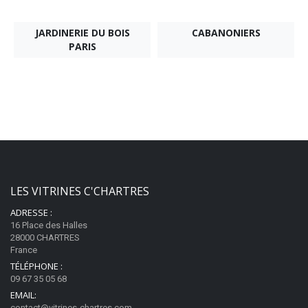
JARDINERIE DU BOIS
CABANONIERS
PARIS
LES VITRINES C'CHARTRES
ADRESSE :
16 Place des Halles
28000 CHARTRES
France
TÉLÉPHONE :
09 67 35 05 68
EMAIL:
contact@vitrines-chartres.com